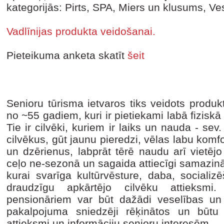
kategorijās: Pirts, SPA, Miers un klusums, Ves
Vadlīnijas produkta veidošanai.
Pieteikuma anketa skatīt
šeit
Senioru tūrisma ietvaros tiks veidots produ
no ~55 gadiem, kuri ir pietiekami labā fiziskā 
Tie ir cilvēki, kuriem ir laiks un nauda - sev
cilvēkus, gūt jaunu pieredzi, vēlas labu komf
un dzērienus, labprāt tērē naudu arī vietējo
ceļo ne-sezonā un sagaida attiecīgi samazinā
kurai svarīga kultūrvēsture, daba, sociali
draudzīgu apkārtējo cilvēku attieksmi
pensionāriem var būt dažādi veselības un fi
pakalpojuma sniedzēji rēķinātos un būtu 
attieksmi un informāciju senioru interesēm.