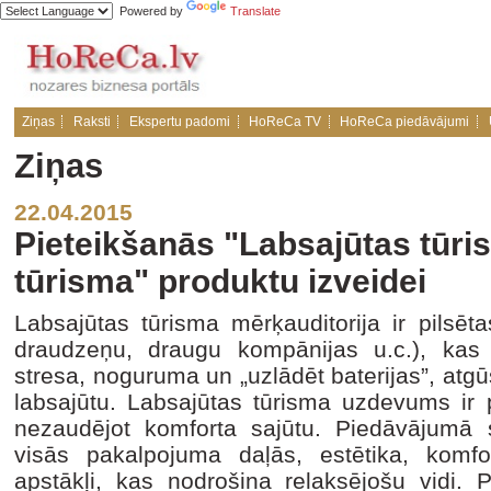
Powered by
Translate
Ziņas
Raksti
Ekspertu padomi
HoReCa TV
HoReCa piedāvājumi
Ziņas
22.04.2015
Pieteikšanās "Labsajūtas tūri
tūrisma" produktu izveidei
Labsajūtas tūrisma mērķauditorija ir pilsētas 
draudzeņu, draugu kompānijas u.c.), kas 
stresa, noguruma un „uzlādēt baterijas”, atgūs
labsajūtu. Labsajūtas tūrisma uzdevums ir 
nezaudējot komforta sajūtu. Piedāvājumā s
visās pakalpojuma daļās, estētika, komfo
apstākļi, kas nodrošina relaksējošu vidi. P