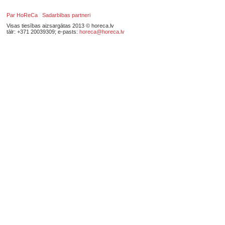
Par HoReCa
Sadarbības partneri
Visas tiesības aizsargātas 2013 © horeca.lv
tālr: +371 20039309; e-pasts:
horeca@horeca.lv