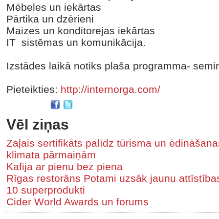
Mēbeles un iekārtas
Pārtika un dzērieni
Maizes un konditorejas iekārtas
IT sistēmas un komunikācija.
Izstādes laikā notiks plaša programma- seminā
Pieteikties:
http://internorga.com/
Vēl ziņas
Zaļais sertifikāts palīdz tūrisma un ēdināša
klimata pārmaiņām
Kafija ar pienu bez piena
Rīgas restorāns Potami uzsāk jaunu attīstīb
10 superprodukti
Cider World Awards un forums