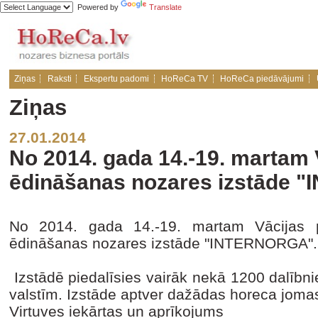
Powered by
Translate
Ziņas
Raksti
Ekspertu padomi
HoReCa TV
HoReCa piedāvājumi
Ziņas
27.01.2014
No 2014. gada 14.-19. martam 
ēdināšanas nozares izstāde
No 2014. gada 14.-19. martam Vācijas 
ēdināšanas nozares izstāde "INTERNORGA".
Izstādē piedalīsies vairāk nekā 1200 dalībn
valstīm. Izstāde aptver dažādas horeca joma
Virtuves iekārtas un aprīkojums