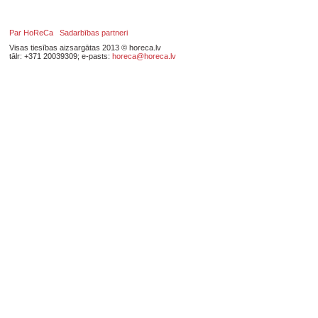
Par HoReCa
Sadarbības partneri
Visas tiesības aizsargātas 2013 © horeca.lv
tālr: +371 20039309; e-pasts:
horeca@horeca.lv