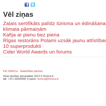
Vēl ziņas
Zaļais sertifikāts palīdz tūrisma un ēdināša
klimata pārmaiņām
Kafija ar pienu bez piena
Rīgas restorāns Potami uzsāk jaunu attīstīb
10 superprodukti
Cider World Awards un forums
Par HoReCa
Sadarbības partneri
Visas tiesības aizsargātas 2013 © horeca.lv
tālr: +371 20039309; e-pasts:
horeca@horeca.lv