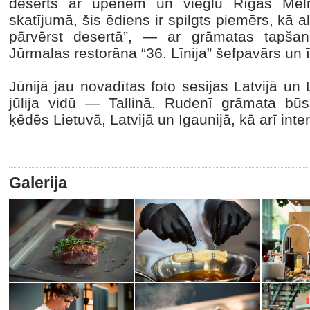
deserts ar upenēm un vieglu Rīgas Mel
skatījumā, šis ēdiens ir spilgts piemērs, kā 
pārvērst desertā”, — ar grāmatas tapšan
Jūrmalas restorāna “36. Līnija” šefpavārs un
Jūnijā jau novadītas foto sesijas Latvijā un 
jūlija vidū — Tallinā. Rudenī grāmata bū
ķēdēs Lietuvā, Latvijā un Igaunijā, kā arī inte
Galerija