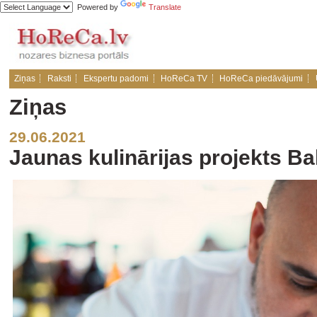
Powered by
Translate
Ziņas
Raksti
Ekspertu padomi
HoReCa TV
HoReCa piedāvājumi
Ziņas
29.06.2021
Jaunas kulinārijas projekts Ba