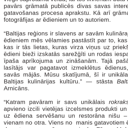
pavārs grāmatā publicēs divas savas inter
gatavošanas procesa aprakstu. Kā arī grāma
fotogrāfijas ar ēdieniem un to autoriem.
“Baltijas reģions ir slavens ar savām kulinār
ēdieniem mēs vēlamies pastāstīt par to, ka
kas ir tās lietas, kuras virza viņus uz prie
ēdieni bieži izskatās sarežģīti un rodas iespa
īpaša aprīkojuma un zināšanām. Tajā pašā
lasītājs var pagatavot izmeklētus ēdienus,
savās mājās. Mūsu skatījumā, šī ir unikāla 
Baltijas kulinārijas kultūru.” — stāsta
Bal
Arnicāns.
“Katram pavāram ir savs unikālais
rokraks
apvieno izcili vietējas izcelsmes produkti u
uz ēdiena servēšanu un restorāna nišu – 
vienam no otra. Viens no manis gatavotiem ēd