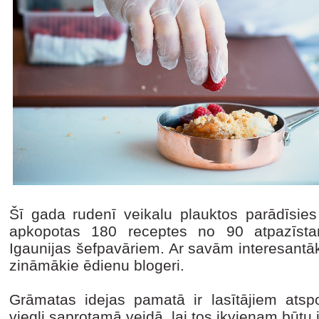
Šī gada rudenī veikalu plauktos parādīsi
apkopotas 180 receptes no 90 atpazīstam
Igaunijas šefpavāriem. Ar savām interesantā
zināmākie ēdienu blogeri.
Grāmatas idejas pamatā ir lasītājiem atsp
viegli saprotamā veidā, lai tos ikvienam būt