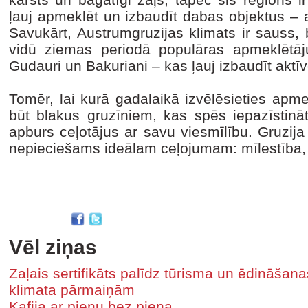
ļauj apmeklēt un izbaudīt dabas objektus – 
Savukārt, Austrumgruzijas klimats ir sauss, 
vidū ziemas periodā populāras apmeklētāju
Gudauri un Bakuriani – kas ļauj izbaudīt aktī
Tomēr, lai kurā gadalaikā izvēlēsieties apme
būt blakus gruzīniem, kas spēs iepazīstināt
apburs ceļotājus ar savu viesmīlību. Gruzija 
nepieciešams ideālam ceļojumam: mīlestība, t
Vēl ziņas
Zaļais sertifikāts palīdz tūrisma un ēdināša
klimata pārmaiņām
Kafija ar pienu bez piena