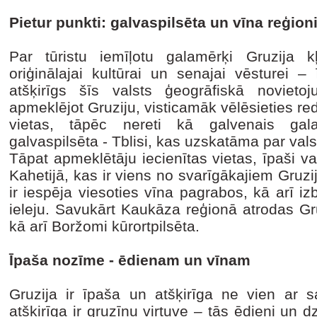
Pietur punkti: galvaspilsēta un vīna reģion
Par tūristu iemīļotu galamērķi Gruzija kļ
oriģinālajai kultūrai un senajai vēsturei –
atšķirīgs šīs valsts ģeogrāfiskā novieto
apmeklējot Gruziju, visticamāk vēlēsieties r
vietas, tāpēc nereti kā galvenais gala
galvaspilsēta - Tblisi, kas uzskatāma par vals
Tāpat apmeklētāju iecienītas vietas, īpaši v
Kahetijā, kas ir viens no svarīgākajiem Gruzi
ir iespēja viesoties vīna pagrabos, kā arī i
ieleju. Savukārt Kaukāza reģionā atrodas G
kā arī Boržomi kūrortpilsēta.
Īpaša nozīme - ēdienam un vīnam
Gruzija ir īpaša un atšķirīga ne vien ar 
atšķirīga ir gruzīnu virtuve – tās ēdieni un dz