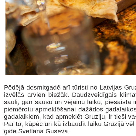
Pēdējā desmitgadē arī tūristi no Latvijas Gru
izvēlās arvien biežāk. Daudzveidīgais klimat
sauli, gan sausu un vējainu laiku, piesaista i
piemērotu apmeklēšanai dažādos gadalaikos
gadalaikiem, kad apmeklēt Gruziju, ir tieši 
Par to, kāpēc un kā izbaudīt laiku Gruzijā vēl
gide Svetlana Guseva.