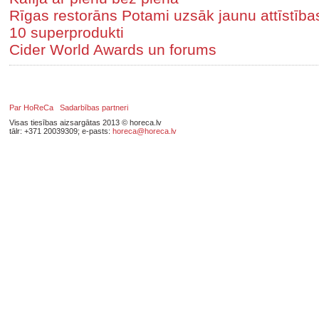
Rīgas restorāns Potami uzsāk jaunu attīstīb
10 superprodukti
Cider World Awards un forums
Par HoReCa
Sadarbības partneri
Visas tiesības aizsargātas 2013 © horeca.lv
tālr: +371 20039309; e-pasts:
horeca@horeca.lv