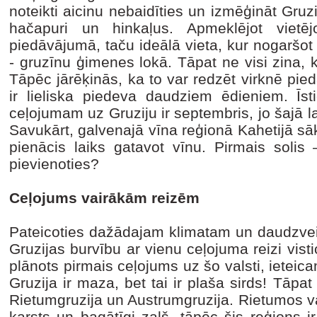
noteikti aicinu nebaidīties un izmēģināt Gruzi
hačapuri un hinkaļus. Apmeklējot vietēj
piedāvājumā, taču ideālā vieta, kur nogaršot
- gruzīnu ģimenes lokā. Tāpat ne visi zina, ka
Tāpēc jārēķinās, ka to var redzēt virknē pie
ir lieliska piedeva daudziem ēdieniem. Īst
ceļojumam uz Gruziju ir septembris, jo šajā 
Savukārt, galvenajā vīna reģionā Kahetijā sāka
pienācis laiks gatavot vīnu. Pirmais solis 
pievienoties?
Ceļojums vairākām reizēm
Pateicoties dažādajam klimatam un daudzveidī
Gruzijas burvību ar vienu ceļojuma reizi visti
plānots pirmais ceļojums uz šo valsti, ietei
Gruzija ir maza, bet tai ir plaša sirds! Tāpat
Rietumgruzija un Austrumgruzija. Rietumos val
karsts un bagātīgi zaļš, tāpēc šis reģions i