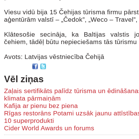
Viesu vidū bija 15 Čehijas tūrisma firmu pārst
aģentūrām valstī – „Čedok”, „Weco – Travel”, 
Klātesošie secināja, ka Baltijas valstis 
čehiem, tādēļ būtu nepieciešams tās tūrismu 
Avots: Latvijas vēstniecība Čehijā
Vēl ziņas
Zaļais sertifikāts palīdz tūrisma un ēdināša
klimata pārmaiņām
Kafija ar pienu bez piena
Rīgas restorāns Potami uzsāk jaunu attīstīb
10 superprodukti
Cider World Awards un forums