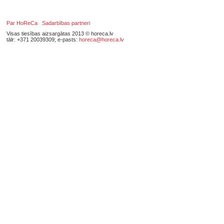
Par HoReCa
Sadarbības partneri
Visas tiesības aizsargātas 2013 © horeca.lv
tālr: +371 20039309; e-pasts:
horeca@horeca.lv