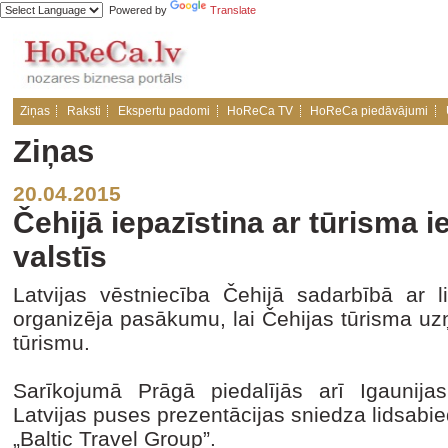
Powered by
Translate
Ziņas
Raksti
Ekspertu padomi
HoReCa TV
HoReCa piedāvājumi
Ziņas
20.04.2015
Čehijā iepazīstina ar tūrisma i
valstīs
Latvijas vēstniecība Čehijā sadarbībā ar lid
organizēja pasākumu, lai Čehijas tūrisma uz
tūrismu.
Sarīkojumā Prāgā piedalījās arī Igaunija
Latvijas puses prezentācijas sniedza lidsabied
„Baltic Travel Group”.