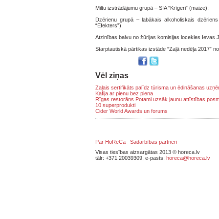
Miltu izstrādājumu grupā – SIA “Krīgeri” (maize);
Dzērienu grupā – labākais alkoholiskais dzēriens
“Efekters”).
Atzinības balvu no žūrijas komisijas locekles Ieva
Starptautiskā pārtikas izstāde “Zaļā nedēļa 2017” not
Vēl ziņas
Zaļais sertifikāts palīdz tūrisma un ēdināšanas uz
Kafija ar pienu bez piena
Rīgas restorāns Potami uzsāk jaunu attīstības pos
10 superprodukti
Cider World Awards un forums
Par HoReCa
Sadarbības partneri
Visas tiesības aizsargātas 2013 © horeca.lv
tālr: +371 20039309; e-pasts:
horeca@horeca.lv