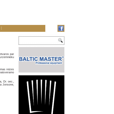
etvaros par
“Kurzemnieku
tāmas reizes
neatsveramo
a, Dr. oec.,
va Jonsone,