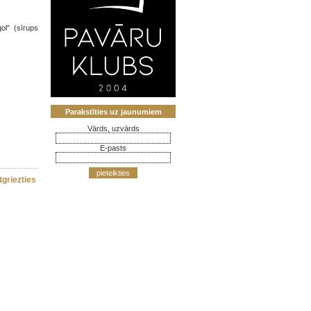
ol” (sīrups
Parakstīties uz jaunumiem
Vārds, uzvārds
E-pasts
pieteikties
tgriezties