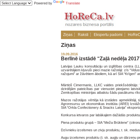
Powered by
Translate
Ziņas
Raksti
Ekspertu padomi
HoReC
Ziņas
19.09.2016
Berlīnē izstādē “Zaļā nedēļa 2017”
Latvijas Lauku konsultāciju un izglītības centra (
uzvarētājiem kļuvuši pieci mazie ražotāji: z/s “Vidus
ražojumi” ar žāvētiem āboliem, kā arī SIA “Krīgeri” ar
Mārtiņš Cimermanis, LLKC valdes priekšsēdētājs: “Iz
dzirdējām pateicības par vienuviet pieejamo latv
Zemkopības ministrijas atbalstu šādu pasākumu rīk
Mazos ražotājus vērtēja kā izstādes apmeklētāji, t
Agroresursu un ekonomikas institūta (AREI) Izstāžu
SIA “Orkla Confectionery & Snacks Latvija” eksporta 
Konkursa ietvaros par labākajiem dažādās produktu 
Piena produktu grupā – SIA “Meža Brūklene” (citrona
Dzīvnieku izcelsmes un zivju produktu, t. sk. medus
Augu izcelsmes produktu (t. sk. augļu un dārzeņu pro