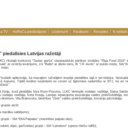
a TV
HoReCa piedāvājumi
Uzņēmumi
Pasākumi
Receptes
E-veikals
 piedalīsies Latvijas ražotāji
LLKC) rīkotajā konkursā “Tautas garša” starptautiskās pārtikas izstādes “Riga Food 2016” i
sala” ar ozolzīļu ievārījumu, z/s “Buliņi” ar ābolu sieru, IK “I.R. Avots” ar putoto medu, SIA 
 maizi.
stāde apliecināja, ka mazajiem ražotājiem iespēja piedalīties tajā ir ļoti būtiska. Neskai
iskā kopumu. Tādēļ iesākto turpināsim un ceram uz ilgtermiņa sadarbību ar BT1, kā arī 
ošanā.”
ā žūrija, kurā piedalījās Īrisa Roze-Posuma, LLKC Ventspils nodaļas vadītāja, Daina Saktiņ
 nodaļas vadītāja, Iveta Krauja, Latvijas Iepakojuma asociācijas valdes priekšsēdētāja, Ie
direktore, Vita Brakovska, biedrības “Zinis” valdes priekšsēdētāja, inovāciju pārzinātāja.
grupās atzīti:
–bazilika saldējums);
 grupā – SIA “EKA Paipalas” (marinētas paipalu olas);
dukti, tējas, garšvielas) grupā – SIA “Latnature” (upeņu–biešu rullīši);