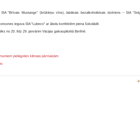
 SIA “Brīvais Mustangs” (brūkleņu vīns), labākais bezalkoholiskais dzēriens – SIA “Snig
s Jonsones ieguva SIA “Lubeco” ar ābolu konfektēm piena šokolādē.
iks no 20. līdz 29. janvārim Vācijas galvaspilsētā Berlīnē.
ņēmumiem pielāgoties klimata pārmaiņām
mu
a