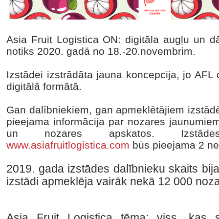
Asia Fruit Logistica ON: digitāla augļu un d
notiks 2020. gadā no 18.-20.novembrim.
Izstādei izstrādāta jauna koncepcija, jo AFL
digitālā formātā.
Gan dalībniekiem, gan apmeklētājiem izstādē b
pieejama informācija par nozares jaunumiem
un nozares apskatos. Izstāde
www.asiafruitlogistica.com
būs pieejama 2 ned
2019. gada izstādes dalībnieku skaits bij
izstādi apmeklēja vairāk nekā 12 000 nozar
Asia Fruit Logistica tēma: viss, kas 