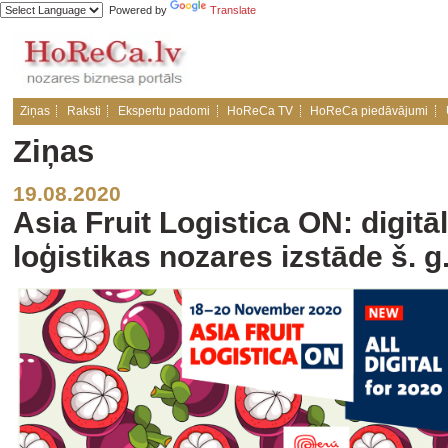
Powered by
Translate
Ziņas
Raksti
Ekspertu padomi
HoReCa TV
HoReCa piedāvājumi
Ziņas
19.08.2020
Asia Fruit Logistica ON: digit
loģistikas nozares izstāde š. 