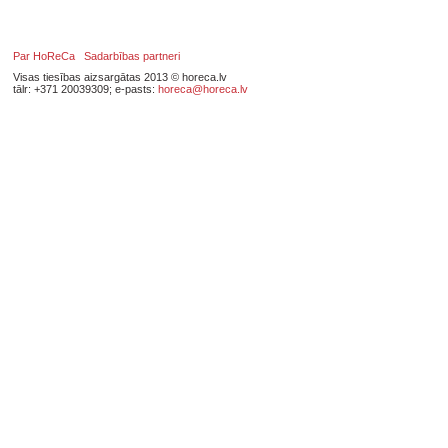
Par HoReCa
Sadarbības partneri
Visas tiesības aizsargātas 2013 © horeca.lv
tālr: +371 20039309; e-pasts:
horeca@horeca.lv