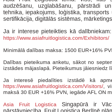
audzēšanu, uzglabāšanu, pārstrādi un 
tehnika, iepakojums, loģistika, transports
sertifikācija, digitālās sistēmas, mārketings
Ja ir interese pieteikties kā dalībniekam
https://www.asiafruitlogistica.com/Exhibitors/
Minimālā dalības maksa: 1500 EUR+16% PV
Dalības pieteikuma anketu, sākot no septemb
izstādes mājaslapā. Pieteikumus jāiesniedz lī
Ja interesē piedalīties izstādē kā ap
https://www.asiafruitlogistica.com/Visitors/
, v
maksā 30 EUR +16% PVN, iegāde AFL ON māj
Singapūrā ir Vācij
Asia Fruit Logistica
pārstāvniecība. Fruit Logistica Berlīnē plā