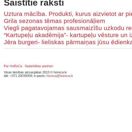
Saistītie raksti
Uztura mācība. Produkti, kurus aizvietot ar p
Grila sezonas tēmas profesionāļiem
Viegli pagatavojamas sausmaizīšu uzkodu r
“Kartupeļu akadēmija”- kartupeļu vēsture un 
Jēra burgeri- lieliskas pārmaiņas jūsu ēdienk
Par HoReCa
Sadarbības partneri
Visas tiesības aizsargātas 2013 © horeca.lv
tālr: +371 20039309; e-pasts:
horeca@horeca.lv