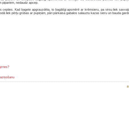
un pipariem, nedaudz apcep.
es cepties. Kad bagete apgrauzdēta, to bagātīgi apsmērē ar krēmsieru, pa virsu liek savvaļ
 bļodā liek pērļu grūbas ar pupiņām, pāri pārkaisa gabalos salauztu kazas sieru un bauda gardo
igznes?
paziņošanu
a