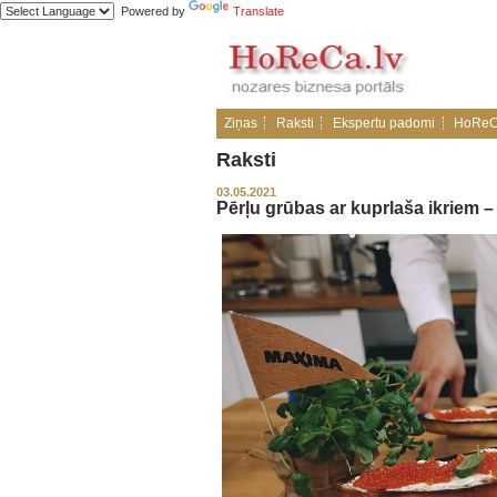
Powered by
Translate
Ziņas
Raksti
Ekspertu padomi
HoReC
Raksti
03.05.2021
Pērļu grūbas ar kuprlaša ikriem –