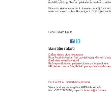
izvārītās pērļu grūbas un pārkaisa ar nedaudz sāli 
Pievieno skābo krējumu, to iemaisa, atstāj 3 minūt
ikrus un dekorē ar bazilika lapiņām. Dziļā šķīvī vai
Liene Dupate-Ugule
Saistītie raksti
Dažas idejas Līgo mielastam
Riga Food diskusija - Vai Latvijai vajag Michelin zva
Garšvielu kokteilis virtuvē
Pašceptu dāvaniņu pagatavošana un iesaiņošana
KP piemēro sodu SIA „Palink” par apvienošanās ne
Par HoReCa
Sadarbības partneri
Visas tiesības aizsargātas 2013 © horeca.lv
tālr: +371 20039309; e-pasts:
horeca@horeca.lv