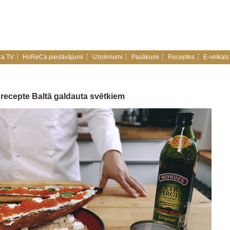
a TV
HoReCa piedāvājumi
Uzņēmumi
Pasākumi
Receptes
E-veikals
 recepte Baltā galdauta svētkiem