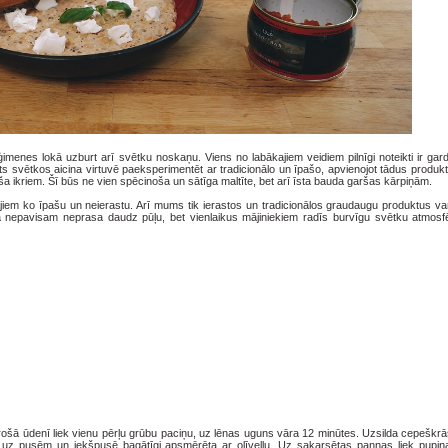
ģimenes lokā uzburt arī svētku noskaņu. Viens no labākajiem veidiem pilnīgi noteikti ir gar
vētkos aicina virtuvē paeksperimentēt ar tradicionālo un īpašo, apvienojot tādus produkt
 ikriem. Šī būs ne vien spēcinoša un sātīga maltīte, bet arī īsta bauda garšas kārpiņām.
mīļajiem ko īpašu un neierastu. Arī mums tik ierastos un tradicionālos graudaugu produktus v
 nepavisam neprasa daudz pūļu, bet vienlaikus mājiniekiem radīs burvīgu svētku atmosfē
Vārošā ūdenī liek vienu pērļu grūbu paciņu, uz lēnas uguns vāra 12 minūtes. Uzsilda cepeškrā
i uz pusēm un iekšpusē bagātīgi apsmērēta ar olīveļļu. Uz sakarsētas pannas liek pupiņa