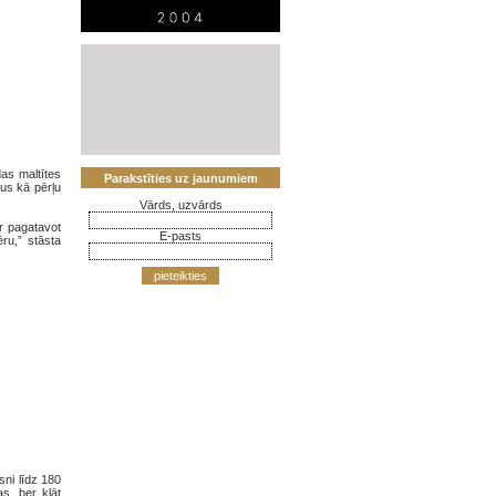
das maltītes
Parakstīties uz jaunumiem
us kā pērļu
Vārds, uzvārds
ar pagatavot
E-pasts
ru,” stāsta
pieteikties
sni līdz 180
s, ber klāt