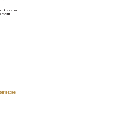
as kuprlaša
 maltīti.
tgriezties