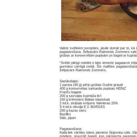
Valsts svētkiem tuvojoties, jāsāk domāt par to, kā 
pagatavošana. Šefpavārs Raimonds Zommers valsts s
grūbas ar konservētām pupiņām un bageti ar kuprlaša
“Svētki pilnīgi noteikti ir labs iemesls pagatavot 
gurmānu cienīgā veidā. Šīs maltītes pagatavošana
šefpavārs Raimonds Zommers.
Sastāvdaļas:
1 paciņa (90 g) pērļu grūbas Gudrie graudi
400 g konservētas sarkanās pupiņas HEINZ
Franču bagete
200 g savvaļas kuprlaša ikri
150 g krēmsiers Baltais klasiskais
2 ēd.k. skābais krējums Valmieras 20%
3-4 ēd.k olīveļļa E.V. BORGES
200 g kazas siers
Baziliks
Sāls, pipari
Pagatavošana:
Katlā liek vārīties ūdeni, pievieno šķipsniņu sāls. 
grādiem, grauzdē bageti, kas pārgriezta garenisk