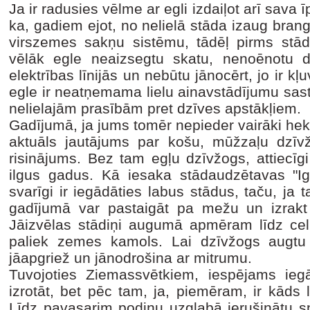
Ja ir radusies vēlme ar egli izdaiļot arī sava 
ka, gadiem ejot, no nelielā stāda izaug bran
virszemes sakņu sistēmu, tādēļ pirms stādīš
vēlāk egle neaizsegtu skatu, nenoēnotu d
elektrības līnijās un nebūtu jānocērt, jo ir kļ
egle ir neatņemama lielu ainavstādījumu sas
nelielajām prasībām pret dzīves apstākļiem.
Gadījumā, ja jums tomēr nepieder vairāki hektā
aktuāls jautājums par košu, mūžzaļu dzīvžo
risinājums. Bez tam egļu dzīvžogs, attiecīgi
ilgus gadus. Kā iesaka stādaudzētavas "Iga
svarīgi ir iegādāties labus stādus, taču, ja
gadījumā var pastaigāt pa mežu un izrakt 
Jāizvēlas stādiņi augumā apmēram līdz celi
paliek zemes kamols. Lai dzīvžogs augtu 
jāapgriež un jānodrošina ar mitrumu.
Tuvojoties Ziemassvētkiem, iespējams iegā
izrotāt, bet pēc tam, ja, piemēram, ir kāds 
Līdz pavasarim podiņu uzglabā ierušinātu sn