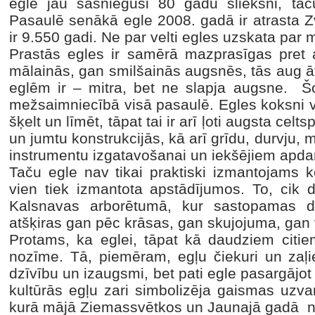
egle jau sasniegusi 80 gadu slieksni, t
Pasaulē senākā egle 2008. gadā ir atrasta Zv
ir 9.550 gadi. Ne par velti egles uzskata par
Prastās egles ir samērā mazprasīgas pret
mālainās, gan smilšainās augsnēs, tās aug āt
eglēm ir – mitra, bet ne slapja augsne. Šo
mežsaimniecībā visā pasaulē. Egles koksni var
šķelt un līmēt, tāpat tai ir arī ļoti augsta cel
un jumtu konstrukcijās, kā arī grīdu, durvju,
instrumentu izgatavošanai un iekšējiem apda
Taču egle nav tikai praktiski izmantojams ko
vien tiek izmantota apstādījumos. To, cik 
Kalsnavas arborētumā, kur sastopamas 
atšķiras gan pēc krāsas, gan skujojuma, gan
Protams, ka eglei, tāpat kā daudziem citie
nozīme. Tā, piemēram, egļu čiekuri un zaļi
dzīvību un izaugsmi, bet pati egle pasargājo
kultūrās egļu zari simbolizēja gaismas uzva
kurā mājā Ziemassvētkos un Jaunajā gadā n