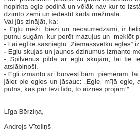
nopirkta egle podiņā un vēlāk nav kur to izst
dzimto zemi un iedēstīt kādā mežmalā.
Vai jūs zinājāt, ka:
-
Egļu meži, biezi un necaurredzami, ir li
putnu sugām, kur perēt mazuļus un meklēt pā
-
Lai eglīte sasniegtu „Ziemassvētku egles” i
-
Egļu skujas un jaunos dzinumus izmanto m
-
Spilvenus pilda ar egļu skujām, lai tie 
atslābinoši.
-
Egli izmanto arī burvestībām, piemēram, lai 
jāiet pie egles un jāsauc: „Egle, mīļā egle, 
putns, kas pār tevi lido, to aiznes projām!”
Līga Bērziņa,
Andrejs Vītoliņš