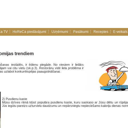
a TV
HoReCa piedāvājumi
Uzņēmumi
Pasākumi
Receptes
E-veikals
omijas trendiem
šanas iestādēs, ir ēdienu piegāde. No viesiem ir lielāks
jam vai citu vietu (sk.p.3). Restorānu vidē liela problēma ir
šas uzlabot konkurētspējas paaugstināšanai.
2)
Pusdienu kaste
Mūsu dzīves ritmā kļūst populāra pusdienu kaste, kuru saskaņo ar Jūsu diētu un rūpējas 
Jūs iegūtu pareizo uzturvielu daudzumu un nepārsniegtu nepieciešamo kaloriju dienas nor