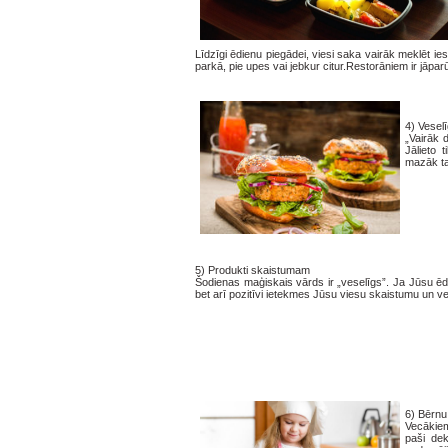
Līdzīgi ēdienu piegādei, viesi saka vairāk meklēt ie
parkā, pie upes vai jebkur citur.Restorāniem ir jāparū
4)
Vesel
„Vairāk 
Jālieto 
mazāk ta
5)
Produkti skaistumam
Šodienas maģiskais vārds ir „veselīgs”. Ja Jūsu ēdien
bet arī pozitīvi ietekmes Jūsu viesu skaistumu un v
6)
Bērnu
Vecākiem
paši dek