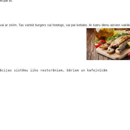
t par to.
vai ar zivīm. Tas varbūt burgers vai hotdogs, vai pat kebabs. Ar katru dienu aizvien vairā
ācijas sistēmu iiko restorāniem, bāriem un kafejnīcām