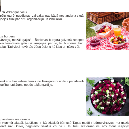
3)
Vakariņas visur
spēju ieturēt pusdienas vai vakariņas kādā nestandarta vietā:
pējas tikai par ērtu organizāciju un labu laiku.
īgs burgers
dārzeņu, mazāk gaļas” – šodienas burgera galvenā recepte.
tikai kvalitatīva gaļa un jārūpējas par to, lai burgeros būtu
uku. Tad viesi novērtēs Jūsu ēdienu kā labu un nāks vēl.
kartē būs ēdieni, kuri ir ne tikai garšīgi un labi pagatavoti,
eselību, tad Jums nebūs tukšu galdiņu.
 pasākumi restorānos
 vienmēr aktuāls jautājums ir: kā izklaidēt bērnus? Tagad modē ir bērnu virtuves, kur mazi
orēt savu kūku, pagatavot salātus vai picu. Ja Jūsu restorānā vēl nav tādas iespējas