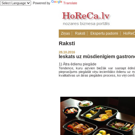
Powered by
Translate
Ziņas
Raksti
Ekspertu padomi
HoReC
Raksti
28.10.2016
Ieskats uz mūsdienīgiem gastron
1)
Ātra ēdienu piegāde
Tendence, kuru aizvien biežāk var sastapt ēdinā
pieprasījums piegādāt viņu iecienītāko ēdienu uz mā
kvalitatīvas un ātras piegādes process, ko viņi cen