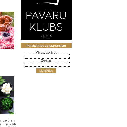
Parakstīties uz jaunumiem
Vārds, uzvārds
E-pasts
pieteikties
e pavāri var
 – noteikti