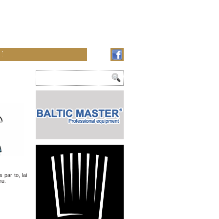
par to, lai
mu.