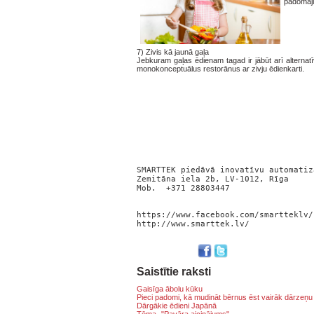
padomājie
7)
Zivis kā jaunā gaļa
Jebkuram gaļas ēdienam tagad ir jābūt arī alternatī
monokonceptuālus restorānus ar zivju ēdienkarti.
SMARTTEK piedāvā inovatīvu automatiz
Zemitāna iela 2b, LV-1012, Rīga
Mob. +371 28803447
https://www.facebook.com/smartteklv/
http://www.smarttek.lv/
Saistītie raksti
Gaisīga ābolu kūku
Pieci padomi, kā mudināt bērnus ēst vairāk dārzeņu
Dārgākie ēdieni Japānā