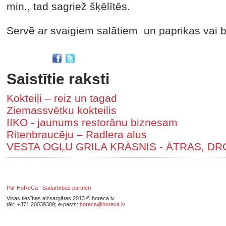
min., tad sagriež šķēlītēs.
Servē ar svaigiem salātiem un paprikas vai b
Saistītie raksti
Kokteiļi – reiz un tagad
Ziemassvētku kokteilis
IIKO - jaunums restorānu biznesam
Riteņbraucēju – Radlera alus
VESTA OGĻU GRILA KRĀSNIS - ĀTRAS, DR
Par HoReCa
Sadarbības partneri
Visas tiesības aizsargātas 2013 © horeca.lv
tālr: +371 20039309; e-pasts:
horeca@horeca.lv