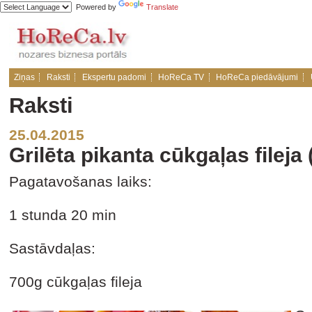
Powered by
Translate
Ziņas
Raksti
Ekspertu padomi
HoReCa TV
HoReCa piedāvājumi
Raksti
25.04.2015
Grilēta pikanta cūkgaļas fileja 
Pagatavošanas laiks:
1 stunda 20 min
Sastāvdaļas:
700g cūkgaļas fileja