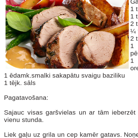
Ga
1 
1 
2 
¼ 
2 
1 
pē
1 
or
1 ēdamk.smalki sakapātu svaigu baziliku
1 tējk. sāls
Pagatavošana:
Sajauc visas garšvielas un ar tām ieberzēt
vienu stunda.
Liek gaļu uz grila un cep kamēr gatavs. Noņe