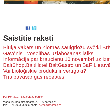
Saistītie raksti
Bluķa vakars un Ziemas saulgriežu svētki B
Gavēnis - veselības uzlabošanas laiks
Informācija par braucienu 10.novembrī uz iz
BaltShop.BaltHotel.BaltGastro un BaF Lietuv
Vai bioloģiskie produkti ir vērtīgāki?
Trīs pavasarīgas receptes
Par HoReCa
Sadarbības partneri
Visas tiesības aizsargātas 2013 © horeca.lv
tālr: +371 20039309; e-pasts:
horeca@horeca.lv