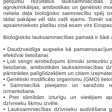
pētījumu rezultātus lauksaimniecības pr
agroķimikālijas, antibiotikas un ģenētiski mod
neliela daļa bioloģisko saimniecību spēj iz
tādai pakāpei vēl tāls ceļš ejams. Tomēr sai
apsaimniekoto platību ziņā esam virs Eiropas 
Bioloģiskās lauksaimniecības pamatā ir šādi 
• Daudzveidīga augseka kā pamatnosacījum
efektīvai lietošanai.
• Ļoti stingri ierobežojumi ķīmiski sintezēt
lietošanai, antibiotikām lauksaimniecības d
pārstrādes palīglīdzekļiem un citiem izejmate
• Ģenētiski modificēto organismu (ĢMO) liet
• Saimniecībā pieejamo un saražoto r
izmantošana.
• Pret slimībām izturīgu un vietējiem a
dzīvnieku šķirņu izvēle.
• Lauksaimniecības dzīvnieku audzēšana g