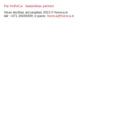
Par HoReCa
Sadarbības partneri
Visas tiesības aizsargātas 2013 © horeca.lv
tālr: +371 20039309; e-pasts:
horeca@horeca.lv