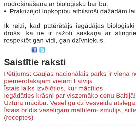
nodrošināšana ar bioloģisku barību.
• Praktizējot lopkopību atbilstoši dažādām 
Ik reizi, kad patērētājs iegādājas bioloģisk
drošs, ka tie ir ražoti saskaņā ar stingr
respektēt gan vidi, gan dzīvniekus.
Saistītie raksti
Pētījums: Gaujas nacionālais parks ir viena 
piemērotākajām vietām Latvijā
Īstais laiks izvēlēties, kur mācīties
Iegādāties krāsni par viszemāko cenu Baltijā!
Uztura mācība. Veselīga dzīvesveida atslēga
Īstais brīdis veselīgām maltītēm- smūtijs, siltie
(receptes)