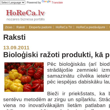
Powered by
Translate
Ziņas
Raksti
Ekspertu padomi
HoReCa TV
HoReCa piedāvājumi
Raksti
13.09.2011
Bioloģiski ražoti produkti, kā p
Pēc bioloģiskās (arī bio
strādājošie zemnieki izm
samazinātu cilvēka ietekm
pēc iespējas dabiskāku la
Bieži ir priekšstats, ka
sentēvu metodēm ar zirgu un spīļarklu. Strādā 
viena no inovatīvākajām lietām patlaban 