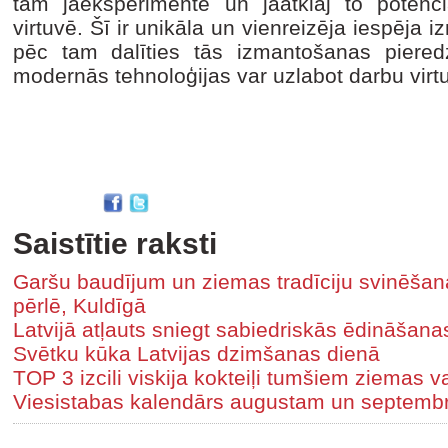
tām jāeksperimentē un jāatklāj to potenciā
virtuvē. Šī ir unikāla un vienreizēja iespēja 
pēc tam dalīties tās izmantošanas piered
modernās tehnoloģijas var uzlabot darbu virt
Saistītie raksti
Garšu baudījum un ziemas tradīciju svinē
pērlē, Kuldīgā
Latvijā atļauts sniegt sabiedriskās ēdināšan
Svētku kūka Latvijas dzimšanas dienā
TOP 3 izcili viskija kokteiļi tumšiem ziemas 
Viesistabas kalendārs augustam un septemb