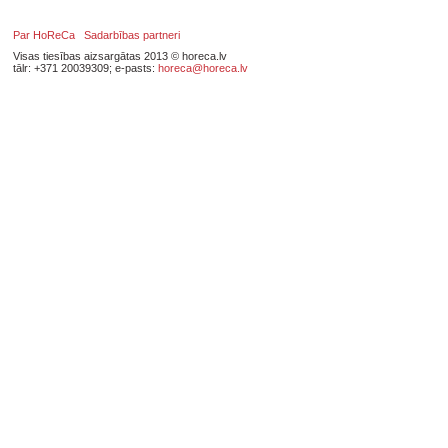
Par HoReCa
Sadarbības partneri
Visas tiesības aizsargātas 2013 © horeca.lv
tālr: +371 20039309; e-pasts:
horeca@horeca.lv