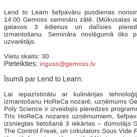
Lend to Learn šefpavāru pusdienas norisinā
14:00 Gemoss semināru zālē. (Mūkusalas ielā
gatavos 3 ēdienus un dalīsies piered
izmantošanu. Semināra noslēgumā tiks p
uzvarētājs.
Vietu skaits: 30­­
Pieteikties:
inguss@gemoss.lv
Īsumā par Lend to Learn:
Lai iepazīstinātu ar kulinārijas tehnolo
izmantošanu HoReCa nozarē, uzņēmums Gem
Poly Science ir izveidojis pieredzes progra
Trīs HoReCa nozares uzņēmumiem, šefpavā
izsniegtas lietošanā 3 iekārtas – dūmotājs 
The Control Freak, un cirkulators Sous Vide
P