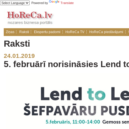
Powered by
Translate
Ziņas
Raksti
Ekspertu padomi
HoReCa TV
HoReCa piedāvājumi
Raksti
24.01.2019
5. februārī norisināsies Lend t